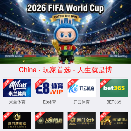
中国·918博天娱乐(股份有限公司)-官方网站