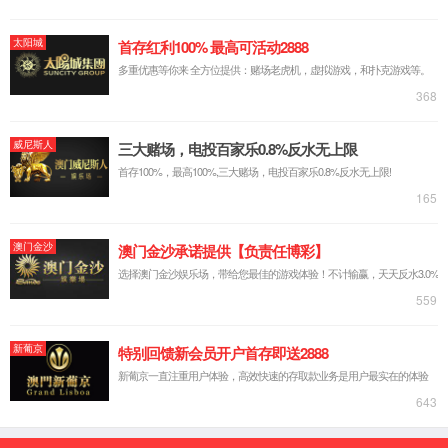
English