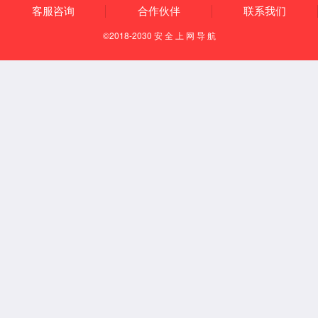
中文
English