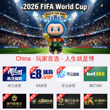
中国·918博天娱乐(股份有限公司)-官方网站