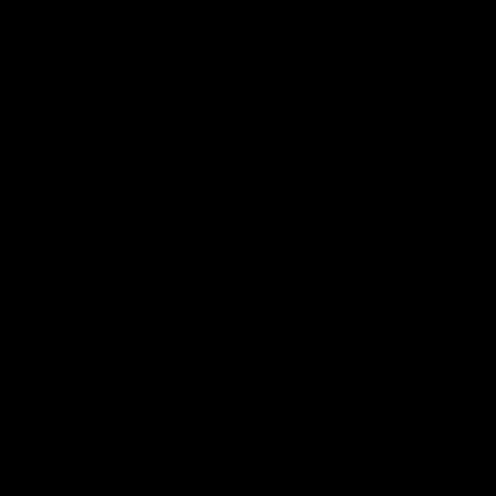
English