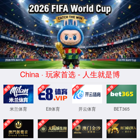
中国·918博天娱乐(股份有限公司)-官方网站