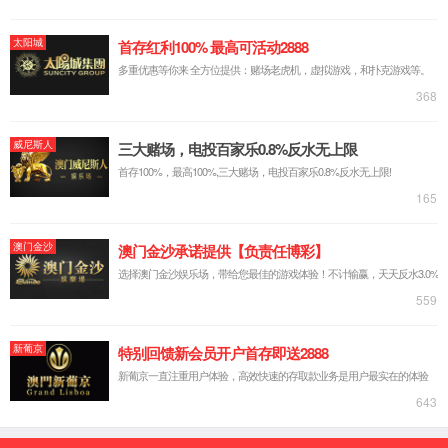
English