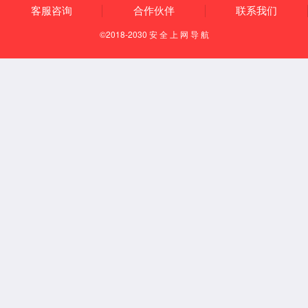
中文
English