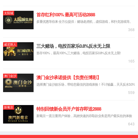
English