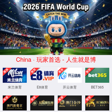
中国·918博天娱乐(股份有限公司)-官方网站