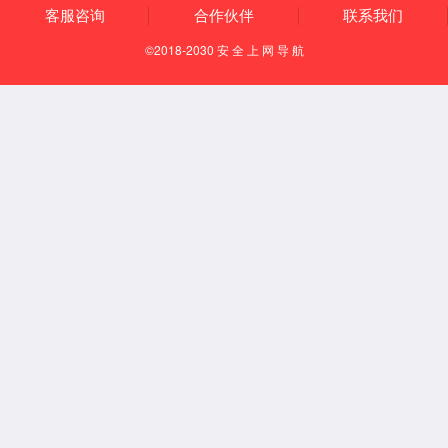
中文
English