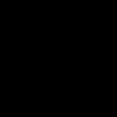
English