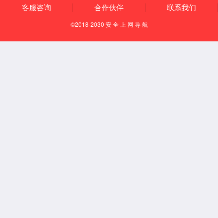
中文
English