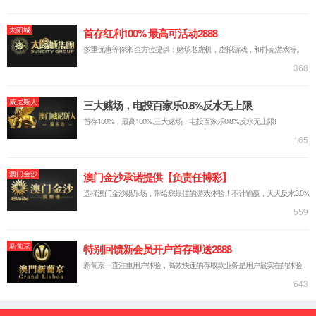
English