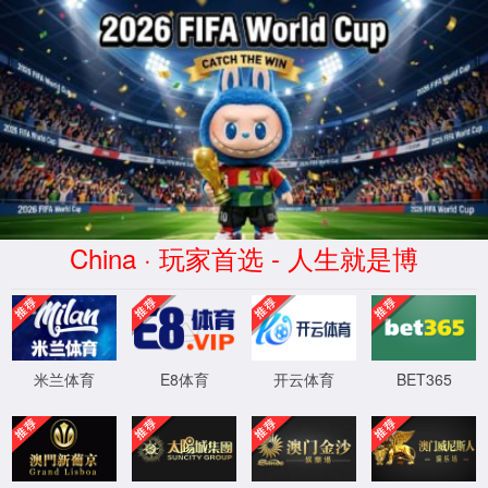
中国·918博天娱乐(股份有限公司)-官方网站