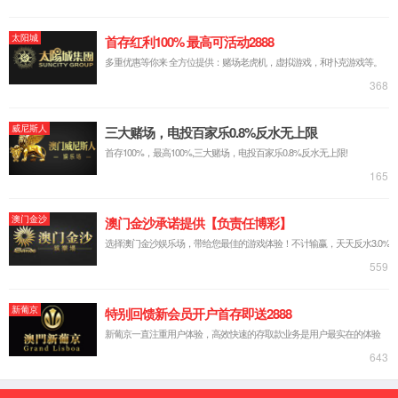
English