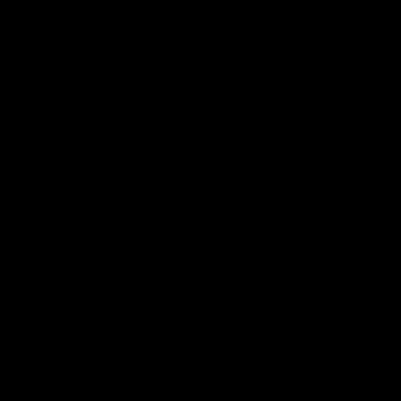
English