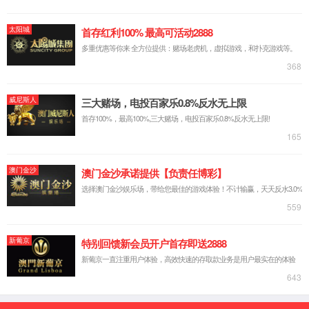
English