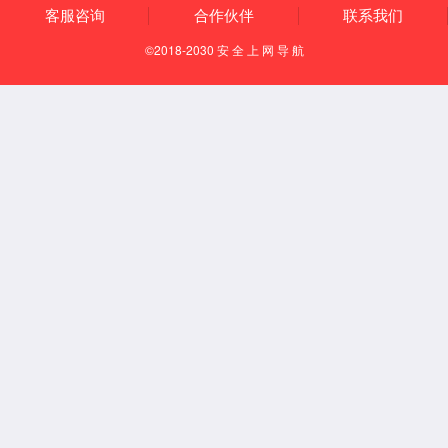
中文
English