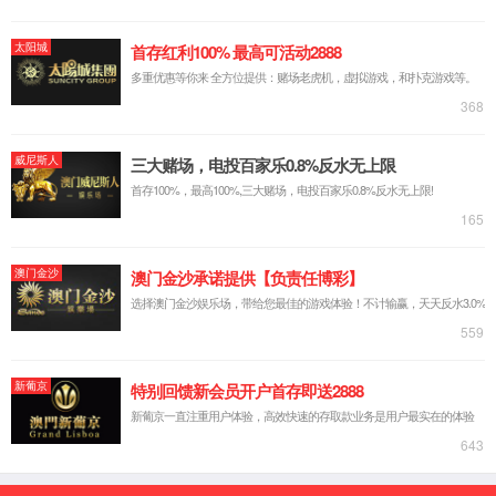
English