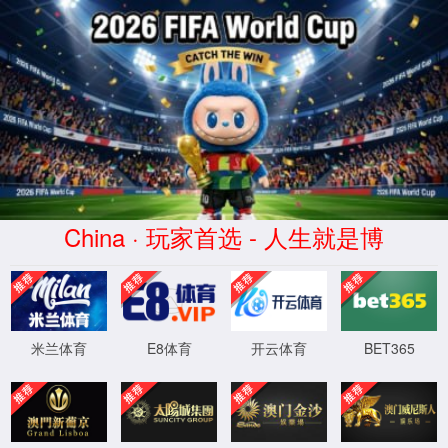
中国·918博天娱乐(股份有限公司)-官方网站