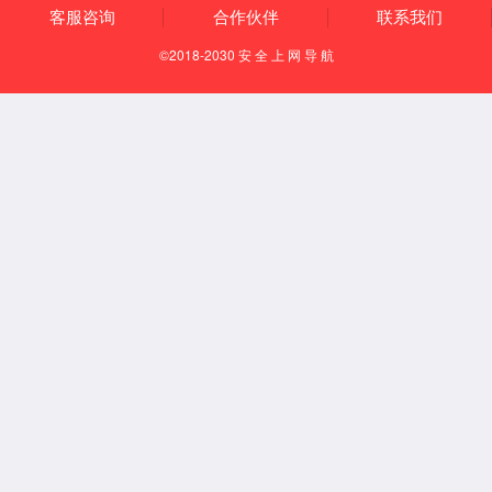
中文
English