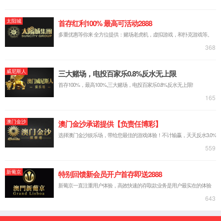
English