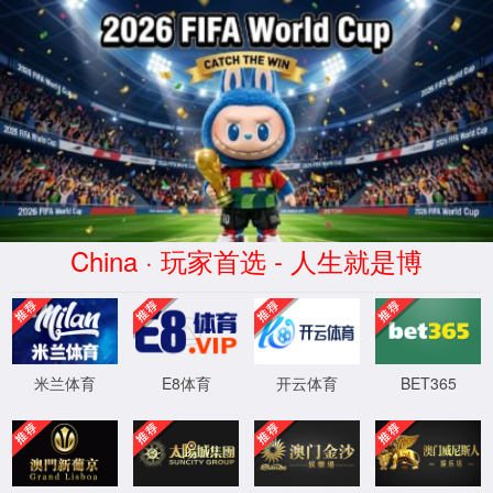
中国·918博天娱乐(股份有限公司)-官方网站