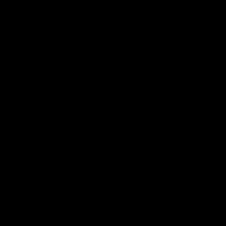
English