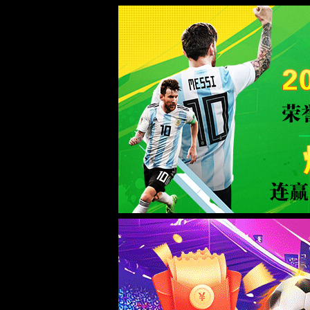
中国·918博天娱乐(股份有限公司)-官方网站