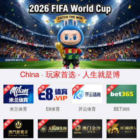
404
页面未找到！
抱歉，页面好像去火星了~
5
秒后自动跳转网站首页
返回首页
XML 地图