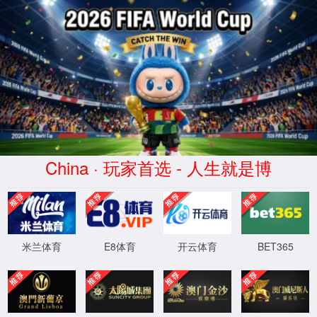
404
页面未找到！
抱歉，页面好像去火星了~
5
秒后自动跳转网站首页
返回首页
XML 地图