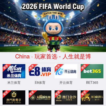
404
页面未找到！
抱歉，页面好像去火星了~
5
秒后自动跳转网站首页
返回首页
XML 地图