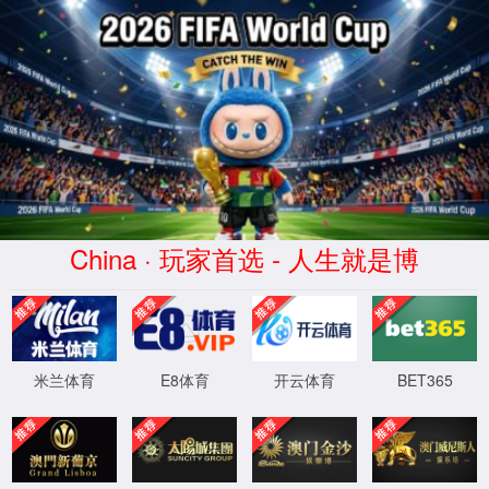
404
页面未找到！
抱歉，页面好像去火星了~
5
秒后自动跳转网站首页
返回首页
XML 地图